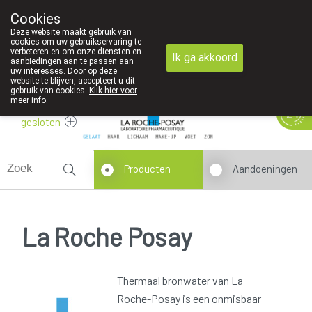
Cookies
089 41 20 09
Deze website maakt gebruik van
cookies om uw gebruikservaring te
verbeteren en om onze diensten en
Ik ga akkoord
aanbiedingen aan te passen aan
uw interesses. Door op deze
website te blijven, accepteert u dit
gebruik van cookies.
Klik hier voor
meer info
.
gesloten
Producten
Aandoeningen
La Roche Posay
Thermaal bronwater van La
Roche-Posay is een onmisbaar