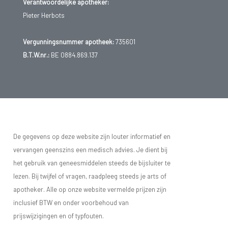
Verantwoordelijke apotheker:
Pieter Herbots
Vergunningsnummer apotheek:
735601
B.T.W.nr.:
BE 0884.869.137
De gegevens op deze website zijn louter informatief en
vervangen geenszins een medisch advies. Je dient bij
het gebruik van geneesmiddelen steeds de bijsluiter te
lezen. Bij twijfel of vragen, raadpleeg steeds je arts of
apotheker. Alle op onze website vermelde prijzen zijn
inclusief BTW en onder voorbehoud van
prijswijzigingen en of typfouten.