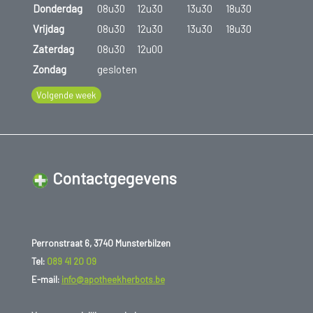
Donderdag
08u30
12u30
13u30
18u30
Vrijdag
08u30
12u30
13u30
18u30
Zaterdag
08u30
12u00
Zondag
gesloten
Volgende week
Contactgegevens
Perronstraat 6, 3740 Munsterbilzen
Tel:
089 41 20 09
E-mail:
info@apotheekherbots.be