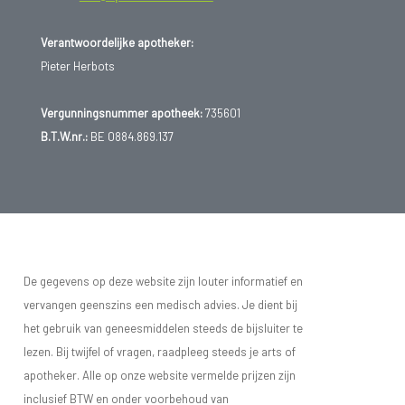
Verantwoordelijke apotheker:
Pieter Herbots
Vergunningsnummer apotheek:
735601
B.T.W.nr.:
BE 0884.869.137
De gegevens op deze website zijn louter informatief en
vervangen geenszins een medisch advies. Je dient bij
het gebruik van geneesmiddelen steeds de bijsluiter te
lezen. Bij twijfel of vragen, raadpleeg steeds je arts of
apotheker. Alle op onze website vermelde prijzen zijn
inclusief BTW en onder voorbehoud van