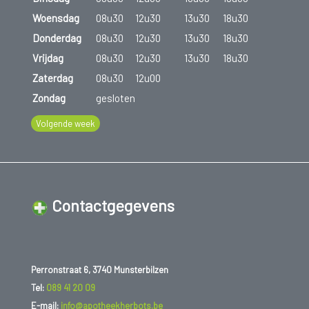
Woensdag
08u30
12u30
13u30
18u30
Donderdag
08u30
12u30
13u30
18u30
Vrijdag
08u30
12u30
13u30
18u30
Zaterdag
08u30
12u00
Zondag
gesloten
Volgende week
Contactgegevens
Perronstraat 6, 3740 Munsterbilzen
Tel:
089 41 20 09
E-mail:
info@apotheekherbots.be