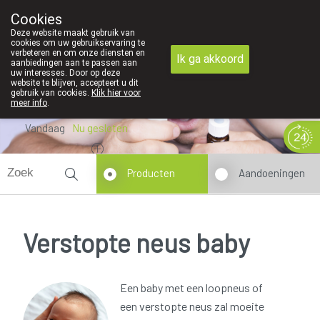
Cookies
089 41 20 09
Deze website maakt gebruik van
cookies om uw gebruikservaring te
verbeteren en om onze diensten en
Ik ga akkoord
aanbiedingen aan te passen aan
uw interesses. Door op deze
website te blijven, accepteert u dit
gebruik van cookies.
Klik hier voor
meer info
.
Vandaag
Nu
gesloten
Producten
Aandoeningen
Verstopte neus baby
Een baby met een loopneus of
een verstopte neus zal moeite