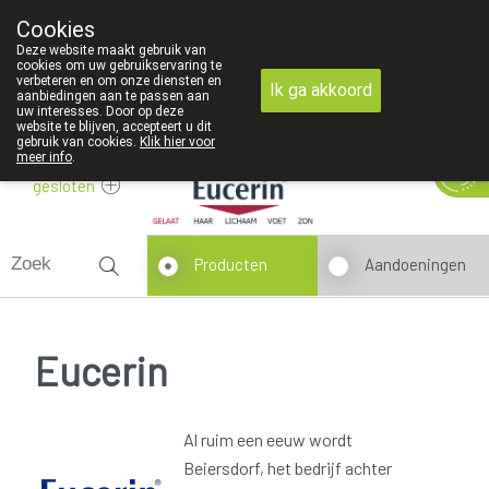
Cookies
089 41 20 09
Deze website maakt gebruik van
cookies om uw gebruikservaring te
verbeteren en om onze diensten en
Ik ga akkoord
aanbiedingen aan te passen aan
uw interesses. Door op deze
website te blijven, accepteert u dit
gebruik van cookies.
Klik hier voor
meer info
.
gesloten
Producten
Aandoeningen
Eucerin
Al ruim een eeuw wordt
Beiersdorf, het bedrijf achter