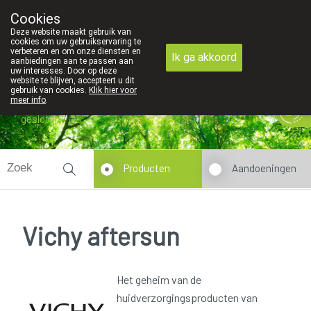
Cookies
089 41 20 09
Deze website maakt gebruik van
cookies om uw gebruikservaring te
verbeteren en om onze diensten en
Ik ga akkoord
aanbiedingen aan te passen aan
uw interesses. Door op deze
website te blijven, accepteert u dit
gebruik van cookies.
Klik hier voor
meer info
.
gesloten
Producten
Aandoeningen
Vichy aftersun
Het geheim van de
huidverzorgingsproducten van