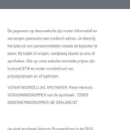
De gegevens op deze website zijn louter informatief en
vervangen geenszins een medisch advies. Je dient bij
het gebruik van geneesmiddelen steeds de bijsluiter te
lezen. Bij twijfel of vragen, raadpleeg steeds je arts of
apotheker. Alle op onze website vermelde prijzen zijn
inclusief BTW en onder voorbehoud van
prijswijzigingen en of typfouten.
VERANTWOORDELIJKE APOTHEKER: Pieter Herbots
VERGUNNINGSNUMMER van de apotheek :
735601
ONDERNEMINGSNUMMER:
BE 0884.869.137
Je vindt apotheek Herbots Munsterbilzen in de FAGG