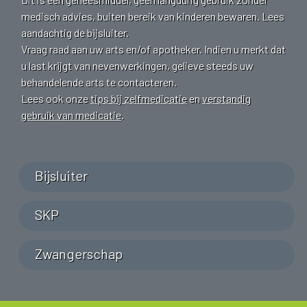
medisch advies, buiten bereik van kinderen bewaren. Lees
aandachtig de bijsluiter.
Vraag raad aan uw arts en/of apotheker. Indien u merkt dat
u last krijgt van nevenwerkingen, gelieve steeds uw
behandelende arts te contacteren.
Lees ook onze
tips bij zelfmedicatie
en
verstandig
gebruik van medicatie
.
Bijsluiter
SKP
Zwangerschap