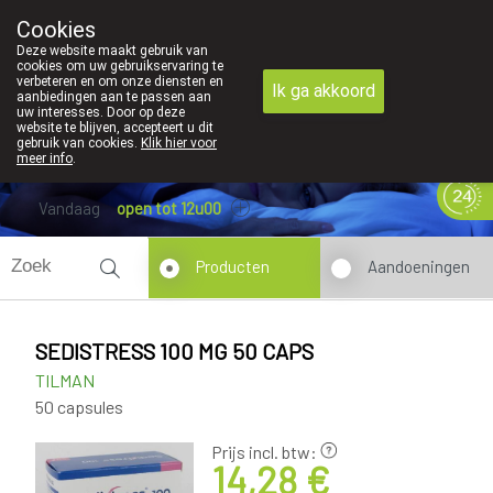
Cookies
089 41 20 09
Deze website maakt gebruik van
cookies om uw gebruikservaring te
verbeteren en om onze diensten en
Ik ga akkoord
aanbiedingen aan te passen aan
uw interesses. Door op deze
website te blijven, accepteert u dit
gebruik van cookies.
Klik hier voor
meer info
.
Vandaag
open tot 12u00
Producten
Aandoeningen
SEDISTRESS 100 MG 50 CAPS
TILMAN
50 capsules
Prijs incl. btw:
14,28 €