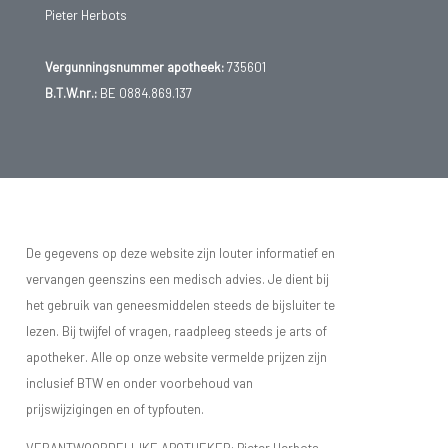
Pieter Herbots
Vergunningsnummer apotheek:
735601
B.T.W.nr.:
BE 0884.869.137
De gegevens op deze website zijn louter informatief en
vervangen geenszins een medisch advies. Je dient bij
het gebruik van geneesmiddelen steeds de bijsluiter te
lezen. Bij twijfel of vragen, raadpleeg steeds je arts of
apotheker. Alle op onze website vermelde prijzen zijn
inclusief BTW en onder voorbehoud van
prijswijzigingen en of typfouten.
VERANTWOORDELIJKE APOTHEKER: Pieter Herbots