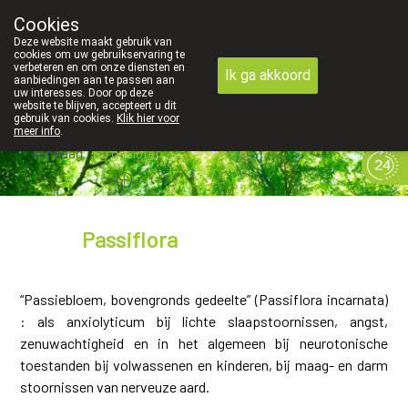
Cookies
089 41 20 09
Deze website maakt gebruik van
cookies om uw gebruikservaring te
verbeteren en om onze diensten en
Ik ga akkoord
aanbiedingen aan te passen aan
uw interesses. Door op deze
website te blijven, accepteert u dit
gebruik van cookies.
Klik hier voor
meer info
.
Vandaag
Nu
gesloten
Passiflora
“Passiebloem, bovengronds gedeelte” (Passiflora incarnata)
: als anxiolyticum bij lichte slaapstoornissen, angst,
zenuwachtigheid en in het algemeen bij neurotonische
toestanden bij volwassenen en kinderen, bij maag- en darm
stoornissen van nerveuze aard.