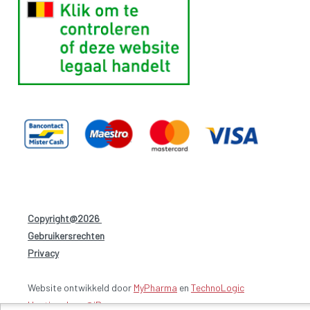
Copyright@2026
-
Gebruikersrechten
-
Privacy
-
Website ontwikkeld door
MyPharma
en
TechnoLogic
Hosting door @iPower