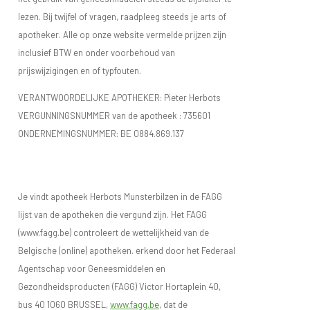
lezen. Bij twijfel of vragen, raadpleeg steeds je arts of
apotheker. Alle op onze website vermelde prijzen zijn
inclusief BTW en onder voorbehoud van
prijswijzigingen en of typfouten.
VERANTWOORDELIJKE APOTHEKER: Pieter Herbots
VERGUNNINGSNUMMER van de apotheek :
735601
ONDERNEMINGSNUMMER:
BE 0884.869.137
Je vindt apotheek Herbots Munsterbilzen in de FAGG
lijst van de apotheken die vergund zijn. Het FAGG
(www.fagg.be) controleert de wettelijkheid van de
Belgische (online) apotheken. erkend door het Federaal
Agentschap voor Geneesmiddelen en
Gezondheidsproducten (FAGG) Victor Hortaplein 40,
bus 40 1060 BRUSSEL,
www.fagg.be
, dat de