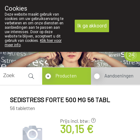
Cookies
089 41 20 09
Deze website maakt gebruik van
cookies om uw gebruikservaring te
verbeteren en om onze diensten en
Ik ga akkoord
aanbiedingen aan te passen aan
uw interesses. Door op deze
website te blijven, accepteert u dit
gebruik van cookies.
Klik hier voor
meer info
.
Vandaag
Nu
gesloten
Producten
Aandoeningen
SEDISTRESS FORTE 500 MG 56 TABL
56 tabletten
Prijs incl. btw:
30,15 €