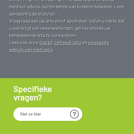
medisch advies, buiten bereik van kinderen bewaren. Lees
aandachtig de bijsluiter.
Vraag raad aan uw arts en/of apotheker. Indien u merkt dat
u last krijgt van nevenwerkingen, gelieve steeds uw
behandelende arts te contacteren.
Lees ook onze
tips bij zelfmedicatie
en
verstandig
gebruik van medicatie
.
Specifieke
vragen?