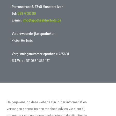
Perronstraat 6, 3740 Munsterbilzen
Tel:
089 41 20 09
E-mail:
info@apotheekherbots.be
Verantwoordelijke apotheker:
Pieter Herbots
Vergunningsnummer apotheek:
735601
B.T.W.nr.:
BE 0884.869.137
De gegevens op deze website zijn louter informatief en
vervangen geenszins een medisch advies. Je dient bij
het gebruik van geneesmiddelen steeds de bijsluiter te