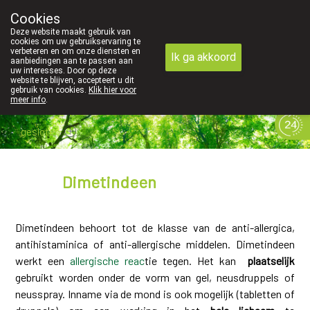
Cookies
089 41 20 09
Deze website maakt gebruik van
cookies om uw gebruikservaring te
verbeteren en om onze diensten en
Ik ga akkoord
aanbiedingen aan te passen aan
uw interesses. Door op deze
website te blijven, accepteert u dit
gebruik van cookies.
Klik hier voor
meer info
.
gesloten
Dimetindeen
Dimetindeen behoort tot de klasse van de anti-allergica,
antihistaminica of anti-allergische middelen. Dimetindeen
werkt een
allergische reac
tie tegen. Het kan
plaatselijk
gebruikt worden onder de vorm van gel, neusdruppels of
neusspray. Inname via de mond is ook mogelijk (tabletten of