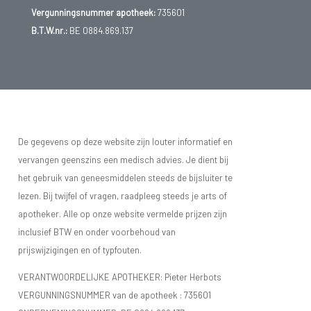
Vergunningsnummer apotheek:
735601
B.T.W.nr.:
BE 0884.869.137
De gegevens op deze website zijn louter informatief en
vervangen geenszins een medisch advies. Je dient bij
het gebruik van geneesmiddelen steeds de bijsluiter te
lezen. Bij twijfel of vragen, raadpleeg steeds je arts of
apotheker. Alle op onze website vermelde prijzen zijn
inclusief BTW en onder voorbehoud van
prijswijzigingen en of typfouten.
VERANTWOORDELIJKE APOTHEKER: Pieter Herbots
VERGUNNINGSNUMMER van de apotheek :
735601