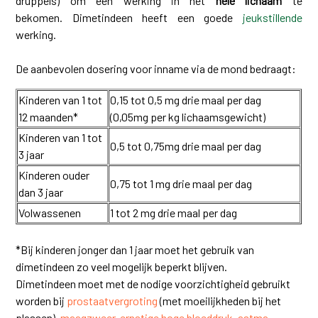
druppels) om een werking in het
hele lichaam
te
bekomen. Dimetindeen heeft een goede
jeukstillende
werking.
De aanbevolen dosering voor inname via de mond bedraagt:
Kinderen van 1 tot
0,15 tot 0,5 mg drie maal per dag
12 maanden*
(0,05mg per kg lichaamsgewicht)
Kinderen van 1 tot
0,5 tot 0,75mg drie maal per dag
3 jaar
Kinderen ouder
0,75 tot 1 mg drie maal per dag
dan 3 jaar
Volwassenen
1 tot 2 mg drie maal per dag
*Bij kinderen jonger dan 1 jaar moet het gebruik van
dimetindeen zo veel mogelijk beperkt blijven.
Dimetindeen moet met de nodige voorzichtigheid gebruikt
worden bij
prostaatvergroting
(met moeilijkheden bij het
plassen),
maagzweer
,
ernstige hoge bloeddruk
,
astma
,