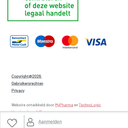
Copyright@2026
-
Gebruikersrechten
-
Privacy
-
Website ontwikkeld door
MyPharma
en
TechnoLogic
Hosting door @iPower
Aanmelden