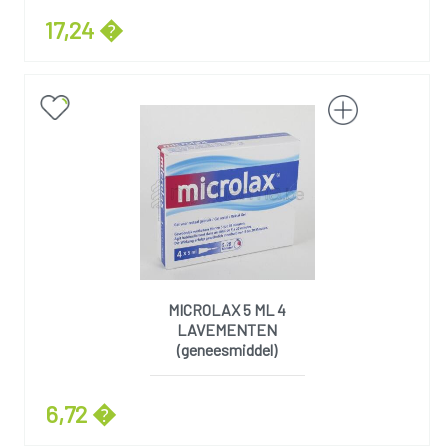
17,24 �
MICROLAX 5 ML 4
LAVEMENTEN
(geneesmiddel)
6,72 �