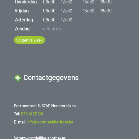
Donderdag
08u30
12u30
13u30
18u30
Vrijdag
08u30
12u30
13u30
18u30
Zaterdag
08u30
12u00
Zondag
gesloten
Volgende week
Contactgegevens
Perronstraat 6, 3740 Munsterbilzen
Tel:
089 41 20 09
E-mail:
info@apotheekherbots.be
Verantwoordelijke apotheker: