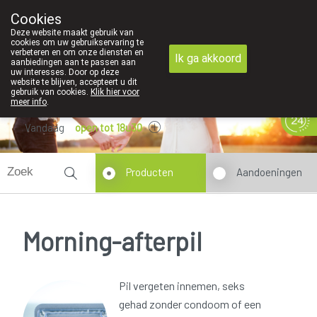
Cookies
089 41 20 09
Deze website maakt gebruik van
cookies om uw gebruikservaring te
verbeteren en om onze diensten en
Ik ga akkoord
aanbiedingen aan te passen aan
uw interesses. Door op deze
website te blijven, accepteert u dit
gebruik van cookies.
Klik hier voor
meer info
.
Vandaag
open tot 18u30
Producten
Aandoeningen
Morning-afterpil
Pil vergeten innemen, seks
gehad zonder condoom of een