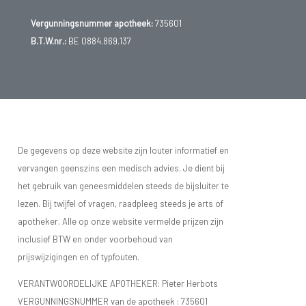
Vergunningsnummer apotheek:
735601
B.T.W.nr.:
BE 0884.869.137
De gegevens op deze website zijn louter informatief en
vervangen geenszins een medisch advies. Je dient bij
het gebruik van geneesmiddelen steeds de bijsluiter te
lezen. Bij twijfel of vragen, raadpleeg steeds je arts of
apotheker. Alle op onze website vermelde prijzen zijn
inclusief BTW en onder voorbehoud van
prijswijzigingen en of typfouten.
VERANTWOORDELIJKE APOTHEKER: Pieter Herbots
VERGUNNINGSNUMMER van de apotheek :
735601