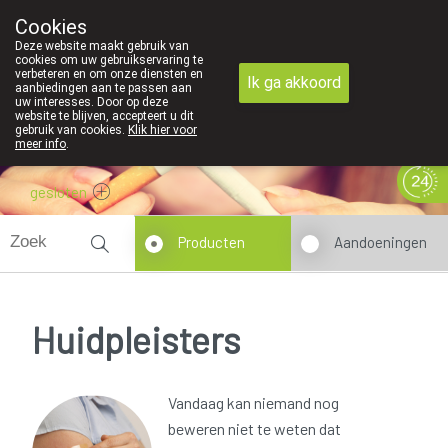
Cookies
089 41 20 09
Deze website maakt gebruik van
cookies om uw gebruikservaring te
verbeteren en om onze diensten en
Ik ga akkoord
aanbiedingen aan te passen aan
uw interesses. Door op deze
website te blijven, accepteert u dit
gebruik van cookies.
Klik hier voor
meer info
.
gesloten
Producten
Aandoeningen
Huidpleisters
Vandaag kan niemand nog
beweren niet te weten dat