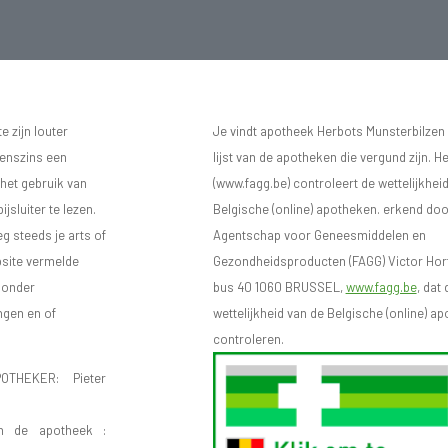
 zijn louter
Je vindt apotheek Herbots Munsterbilzen
eenszins een
lijst van de apotheken die vergund zijn. H
 het gebruik van
(www.fagg.be) controleert de wettelijkhei
sluiter te lezen.
Belgische (online) apotheken. erkend doo
eg steeds je arts of
Agentschap voor Geneesmiddelen en
bsite vermelde
Gezondheidsproducten (FAGG) Victor Hort
n onder
bus 40 1060 BRUSSEL,
www.fagg.be
, dat 
ngen en of
wettelijkheid van de Belgische (online) 
controleren.
OTHEKER: Pieter
n de apotheek :