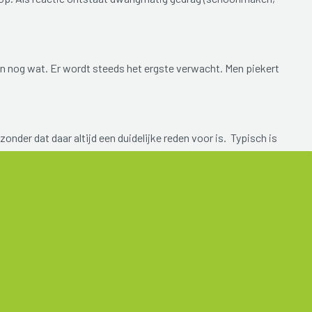
en nog wat. Er wordt steeds het ergste verwacht. Men piekert
onder dat daar altijd een duidelijke reden voor is. Typisch is
l kunnen uitlokken worden vermeden.
een ingrijpende gebeurtenis in het verleden.
eem verlegen. Ze zijn voortdurend bang om kritiek te krijgen
tact met anderen wordt zoveel mogelijk vermeden.