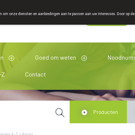
 om onze diensten en aanbiedingen aan te passen aan uw interesses. Door op deze w
Wachtdienst
Vandaag
gesloten
en
Goed om weten
Noodnum
-Z
Contact
Producten
ingen A-Z
>
Angst