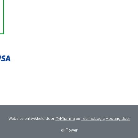
Website ontwikkeld door
MyPharma
en
TechnoLogic
Hosting door
@iPower