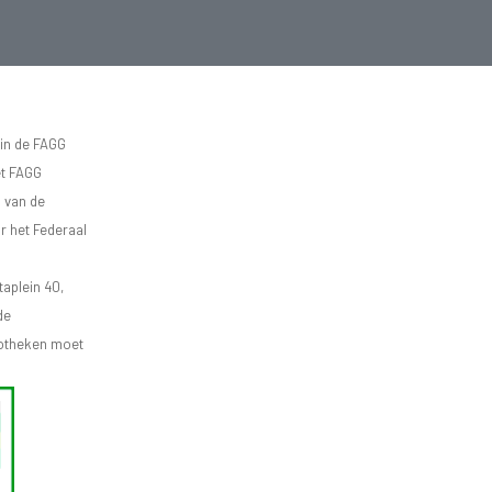
 in de FAGG
et FAGG
d van de
r het Federaal
aplein 40,
de
apotheken moet