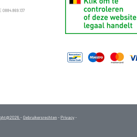
E 0884.869.137
ight@2026
-
Gebruikersrechten
-
Privacy
-