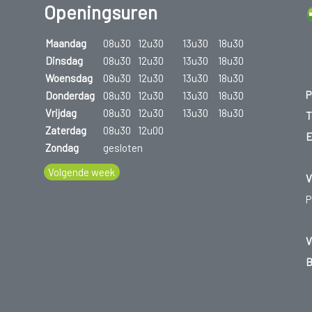
Openingsuren
Maandag
08u30
12u30
13u30
18u30
Dinsdag
08u30
12u30
13u30
18u30
Woensdag
08u30
12u30
13u30
18u30
P
Donderdag
08u30
12u30
13u30
18u30
Vrijdag
08u30
12u30
13u30
18u30
T
Zaterdag
08u30
12u00
E
Zondag
gesloten
Volgende week
V
P
V
B