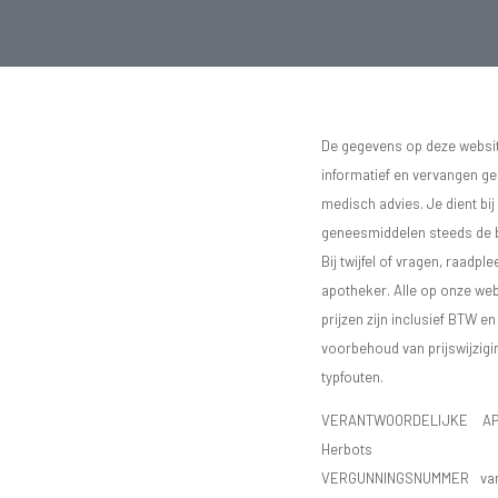
De gegevens op deze website
informatief en vervangen g
medisch advies. Je dient bij
geneesmiddelen steeds de bij
Bij twijfel of vragen, raadple
apotheker. Alle op onze we
prijzen zijn inclusief BTW e
voorbehoud van prijswijzigi
typfouten.
VERANTWOORDELIJKE AP
Herbots
VERGUNNINGSNUMMER va