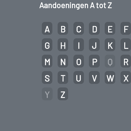
Aandoeningen A tot Z
A
B
C
D
E
F
G
H
I
J
K
L
M
N
O
P
Q
R
S
T
U
V
W
X
Y
Z