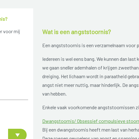
nis?
Wat is een angststoornis?
r voor mij
Een angststoornis is een verzamelnaam voor p
Iedereen is wel eens bang. We kunnen dan last 
we gaan sneller ademhalen of krijgen zweethand
dreiging. Het lichaam wordt in paraatheid gebra
angst niet meer nuttig, maar hinderlijk. De angs
van hebben.
Enkele vaak voorkomende angststoornissen zi
Dwangstoornis/ Obsessief compulsieve stoor
Bij een dwangstoornis heeft men last van herha
Deze roepen gevoelens van angst en spanning 