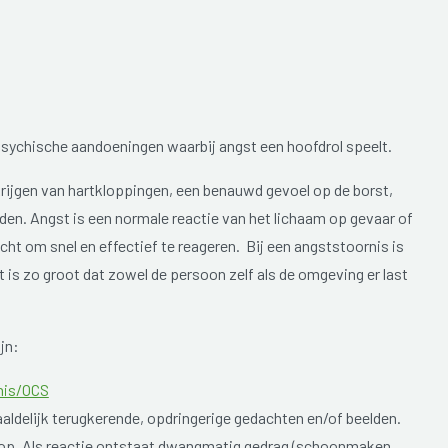
sychische aandoeningen waarbij angst een hoofdrol speelt.
krijgen van hartkloppingen, een benauwd gevoel op de borst,
en. Angst is een normale reactie van het lichaam op gevaar of
cht om snel en effectief te reageren. Bij een angststoornis is
t is zo groot dat zowel de persoon zelf als de omgeving er last
jn:
nis/OCS
aldelijk terugkerende, opdringerige gedachten en/of beelden.
op. Als reactie ontstaat dwangmatig gedrag (schoonmaken,