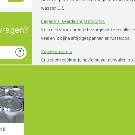
wassen,…).
Gegeneraliseerde angststoornis
vragen?
Er is een voortdurende bezorgdheid over alles 
veel en is bijna altijd gespannen en rusteloos.
Paniekstoornis
Er treden regelmatig hevig paniekaanvallen op, z
dat situaties of plaatsen die een paniekaanva
Posttraumatische stress stoornis/ PTSS
Hevige angstklachten worden veroorzaakt door 
Sociale angststoornis
nkjes
Mensen met een sociale angststoornis zijn extr
van anderen of zich belachelijk te maken. Con
bij