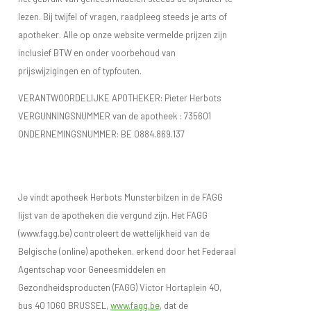
lezen. Bij twijfel of vragen, raadpleeg steeds je arts of
apotheker. Alle op onze website vermelde prijzen zijn
inclusief BTW en onder voorbehoud van
prijswijzigingen en of typfouten.
VERANTWOORDELIJKE APOTHEKER: Pieter Herbots
VERGUNNINGSNUMMER van de apotheek :
735601
ONDERNEMINGSNUMMER:
BE 0884.869.137
Je vindt apotheek Herbots Munsterbilzen in de FAGG
lijst van de apotheken die vergund zijn. Het FAGG
(www.fagg.be) controleert de wettelijkheid van de
Belgische (online) apotheken. erkend door het Federaal
Agentschap voor Geneesmiddelen en
Gezondheidsproducten (FAGG) Victor Hortaplein 40,
bus 40 1060 BRUSSEL,
www.fagg.be
, dat de