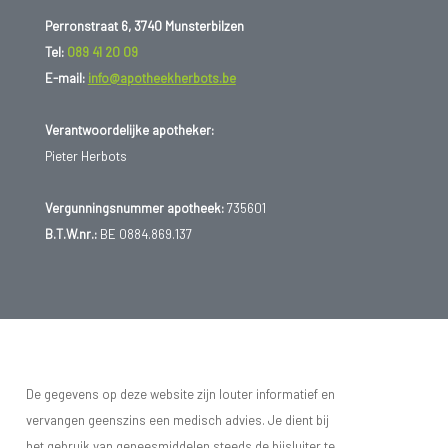
Perronstraat 6, 3740 Munsterbilzen
Tel:
089 41 20 09
E-mail:
info@apotheekherbots.be
Verantwoordelijke apotheker:
Pieter Herbots
Vergunningsnummer apotheek:
735601
B.T.W.nr.:
BE 0884.869.137
De gegevens op deze website zijn louter informatief en
vervangen geenszins een medisch advies. Je dient bij
het gebruik van geneesmiddelen steeds de bijsluiter te