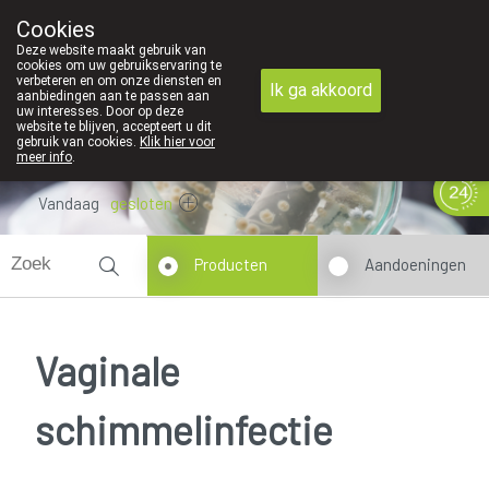
Cookies
089 41 20 09
Deze website maakt gebruik van
cookies om uw gebruikservaring te
verbeteren en om onze diensten en
Ik ga akkoord
aanbiedingen aan te passen aan
uw interesses. Door op deze
website te blijven, accepteert u dit
gebruik van cookies.
Klik hier voor
meer info
.
Vandaag
gesloten
Producten
Aandoeningen
Vaginale
schimmelinfectie