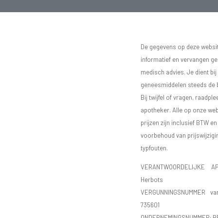
De gegevens op deze website
informatief en vervangen g
medisch advies. Je dient bij
geneesmiddelen steeds de bij
Bij twijfel of vragen, raadple
apotheker. Alle op onze we
prijzen zijn inclusief BTW e
voorbehoud van prijswijzigi
typfouten.
VERANTWOORDELIJKE AP
Herbots
VERGUNNINGSNUMMER va
735601
ONDERNEMINGSNUMMER:
B