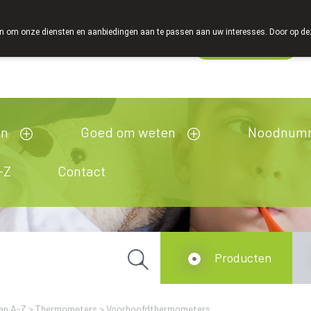
 om onze diensten en aanbiedingen aan te passen aan uw interesses. Door op deze w
Wachtdienst
Vandaag
open tot 18u30
en
Goed om weten
Noodnum
-Z
Contact
Producten
en A-Z
>
Thermometers
>
Voorhoofdthermometers