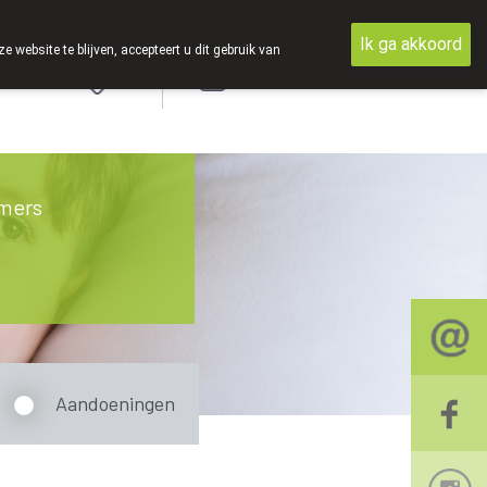
Ik ga akkoord
ebsite te blijven, accepteert u dit gebruik van
Aanmelden
mers
Aandoeningen