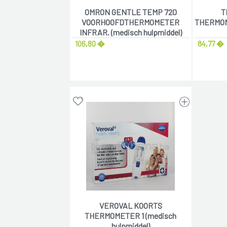
OMRON GENTLE TEMP 720
T
VOORHOOFDTHERMOMETER
THERMOM
INFRAR. (medisch hulpmiddel)
106,80 �
84,77 �
VEROVAL KOORTS
THERMOMETER 1 (medisch
hulpmiddel)