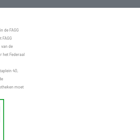
 in de FAGG
et FAGG
d van de
r het Federaal
aplein 40,
de
apotheken moet