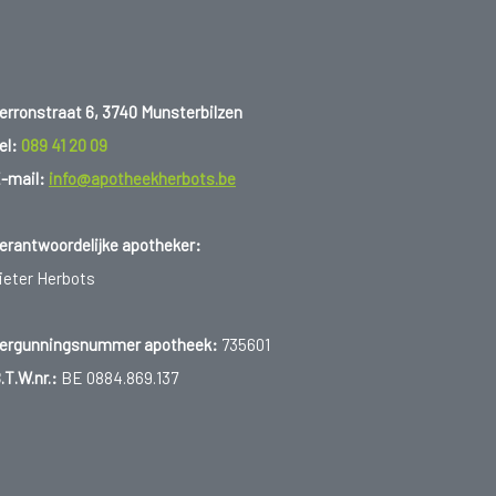
erronstraat 6, 3740 Munsterbilzen
el:
089 41 20 09
-mail:
info@apotheekherbots.be
erantwoordelijke apotheker:
ieter Herbots
ergunningsnummer apotheek:
735601
.T.W.nr.:
BE 0884.869.137