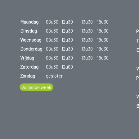
Maandag
08u30
12u30
13u30
18u30
Dinsdag
08u30
12u30
13u30
18u30
P
Woensdag
08u30
12u30
13u30
18u30
T
Donderdag
08u30
12u30
13u30
18u30
E
Vrijdag
08u30
12u30
13u30
18u30
Zaterdag
08u30
12u00
V
Zondag
gesloten
P
Volgende week
V
B