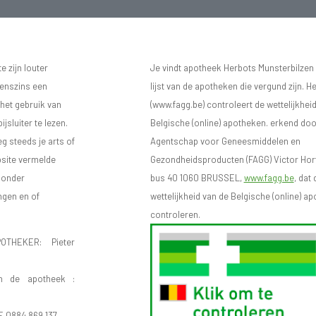
 zijn louter
Je vindt apotheek Herbots Munsterbilzen
eenszins een
lijst van de apotheken die vergund zijn. H
 het gebruik van
(www.fagg.be) controleert de wettelijkhei
sluiter te lezen.
Belgische (online) apotheken. erkend doo
eg steeds je arts of
Agentschap voor Geneesmiddelen en
bsite vermelde
Gezondheidsproducten (FAGG) Victor Hort
n onder
bus 40 1060 BRUSSEL,
www.fagg.be
, dat 
ngen en of
wettelijkheid van de Belgische (online) 
controleren.
OTHEKER: Pieter
n de apotheek :
E 0884.869.137