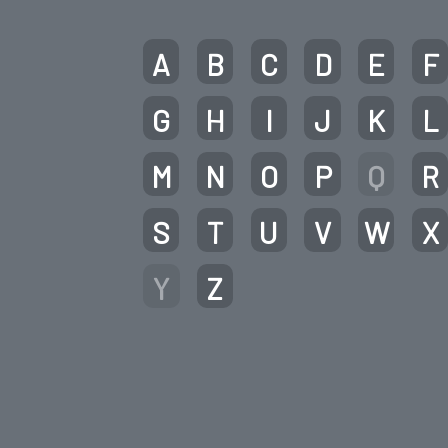
A
B
C
D
E
F
G
H
I
J
K
L
M
N
O
P
Q
R
S
T
U
V
W
X
Y
Z