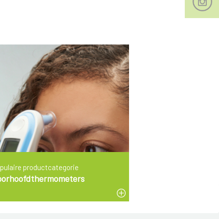
pulaire productcategorie
oorhoofdthermometers