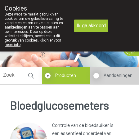
Cookies
089 41 20 09
Deze website maakt gebruik van
cookies om uw gebruikservaring te
verbeteren en om onze diensten en
Ik ga akkoord
aanbiedingen aan te passen aan
uw interesses. Door op deze
website te blijven, accepteert u dit
gebruik van cookies.
Klik hier voor
meer info
.
Vandaag
Nu
gesloten
Producten
Aandoeningen
Bloedglucosemeters
Controle van de bloedsuiker is
een essentieel onderdeel van