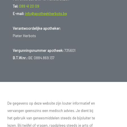
Tel:
089 41 20 09
E-mail:
info@apotheekherbots.be
Verantwoordelijke apotheker:
Pieter Herbots
Vergunningsnummer apotheek:
735601
B.T.W.nr.:
BE 0884.869.137
De gegevens op deze website zijn louter informatief en
vervangen geenszins een medisch advies. Je dient bij
het gebruik van geneesmiddelen steeds de bijsluiter te
lezen. Bij twijfel of vragen, raadpleeg steeds je arts of