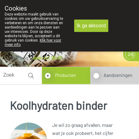
Cookies
089 41 20 09
Deze website maakt gebruik van
cookies om uw gebruikservaring te
verbeteren en om onze diensten en
Ik ga akkoord
aanbiedingen aan te passen aan
uw interesses. Door op deze
website te blijven, accepteert u dit
gebruik van cookies.
Klik hier voor
meer info
.
Vandaag
open tot 18u30
Producten
Aandoeningen
Koolhydraten binder
Je wil zo graag afvallen, maar
wat je ook probeert, het cijfer