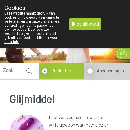
Cookies
089 41 20 09
Deze website maakt gebruik van
cookies om uw gebruikservaring te
verbeteren en om onze diensten en
Ik ga akkoord
aanbiedingen aan te passen aan
uw interesses. Door op deze
website te blijven, accepteert u dit
gebruik van cookies.
Klik hier voor
meer info
.
Vandaag
open tot 18u30
Producten
Aandoeningen
Glijmiddel
Last van vaginale droogte of
wil je gewoon wat meer plezier