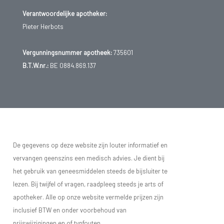
Verantwoordelijke apotheker:
Pieter Herbots
Vergunningsnummer apotheek:
735601
B.T.W.nr.:
BE 0884.869.137
De gegevens op deze website zijn louter informatief en
vervangen geenszins een medisch advies. Je dient bij
het gebruik van geneesmiddelen steeds de bijsluiter te
lezen. Bij twijfel of vragen, raadpleeg steeds je arts of
apotheker. Alle op onze website vermelde prijzen zijn
inclusief BTW en onder voorbehoud van
prijswijzigingen en of typfouten.