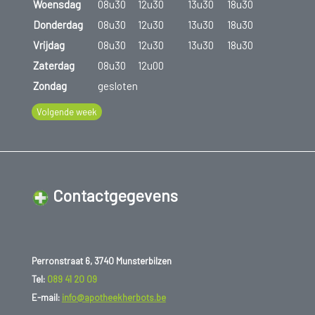
Woensdag
08u30
12u30
13u30
18u30
Donderdag
08u30
12u30
13u30
18u30
Vrijdag
08u30
12u30
13u30
18u30
Zaterdag
08u30
12u00
Zondag
gesloten
Volgende week
Contactgegevens
Perronstraat 6, 3740 Munsterbilzen
Tel:
089 41 20 09
E-mail:
info@apotheekherbots.be