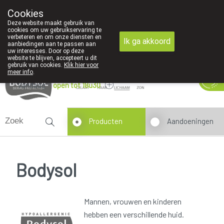
Cookies
089 41 20 09
Deze website maakt gebruik van
cookies om uw gebruikservaring te
verbeteren en om onze diensten en
Ik ga akkoord
aanbiedingen aan te passen aan
uw interesses. Door op deze
website te blijven, accepteert u dit
gebruik van cookies.
Klik hier voor
meer info
.
Vandaag
open tot 18u30
Producten
Aandoeningen
Bodysol
Mannen, vrouwen en kinderen
hebben een verschillende huid.