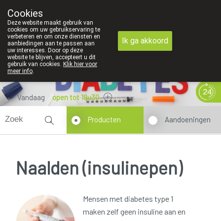
Cookies
089 41 20 09
Deze website maakt gebruik van
cookies om uw gebruikservaring te
verbeteren en om onze diensten en
Ik ga akkoord
aanbiedingen aan te passen aan
uw interesses. Door op deze
website te blijven, accepteert u dit
gebruik van cookies.
Klik hier voor
meer info
.
Vandaag
open tot 18u30
Producten
Aandoeningen
Naalden (insulinepen)
Mensen met diabetes type 1
maken zelf geen insuline aan en