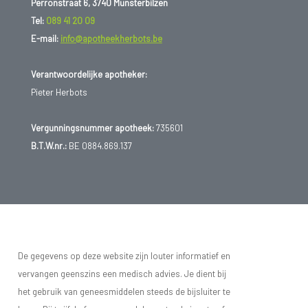
Perronstraat 6, 3740 Munsterbilzen
Tel:
089 41 20 09
E-mail:
info@apotheekherbots.be
Verantwoordelijke apotheker:
Pieter Herbots
Vergunningsnummer apotheek:
735601
B.T.W.nr.:
BE 0884.869.137
De gegevens op deze website zijn louter informatief en
vervangen geenszins een medisch advies. Je dient bij
het gebruik van geneesmiddelen steeds de bijsluiter te