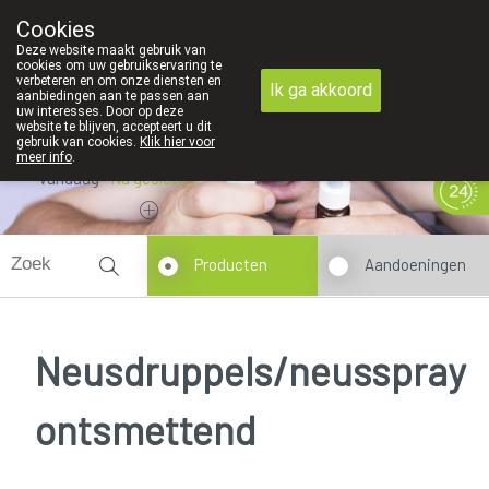
Cookies
089 41 20 09
Deze website maakt gebruik van
cookies om uw gebruikservaring te
verbeteren en om onze diensten en
Ik ga akkoord
aanbiedingen aan te passen aan
uw interesses. Door op deze
website te blijven, accepteert u dit
gebruik van cookies.
Klik hier voor
meer info
.
Vandaag
Nu
gesloten
Producten
Aandoeningen
Neusdruppels/neusspray
ontsmettend