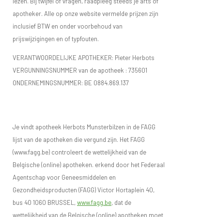
lezen. Bij twijfel of vragen, raadpleeg steeds je arts of
apotheker. Alle op onze website vermelde prijzen zijn
inclusief BTW en onder voorbehoud van
prijswijzigingen en of typfouten.
VERANTWOORDELIJKE APOTHEKER: Pieter Herbots
VERGUNNINGSNUMMER van de apotheek :
735601
ONDERNEMINGSNUMMER:
BE 0884.869.137
Je vindt apotheek Herbots Munsterbilzen in de FAGG
lijst van de apotheken die vergund zijn. Het FAGG
(www.fagg.be) controleert de wettelijkheid van de
Belgische (online) apotheken. erkend door het Federaal
Agentschap voor Geneesmiddelen en
Gezondheidsproducten (FAGG) Victor Hortaplein 40,
bus 40 1060 BRUSSEL,
www.fagg.be
, dat de
wettelijkheid van de Belgische (online) apotheken moet