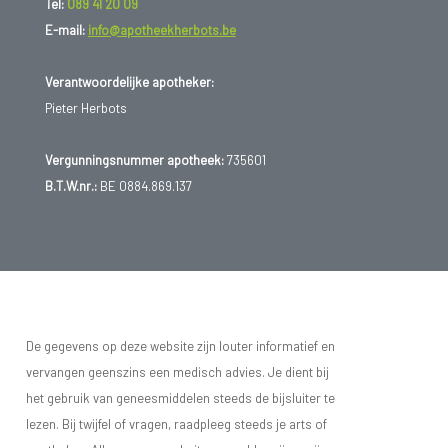
Tel:
089 41 20 09
E-mail:
info@apotheekherbots.be
Verantwoordelijke apotheker:
Pieter Herbots
Vergunningsnummer apotheek:
735601
B.T.W.nr.:
BE 0884.869.137
De gegevens op deze website zijn louter informatief en
vervangen geenszins een medisch advies. Je dient bij
het gebruik van geneesmiddelen steeds de bijsluiter te
lezen. Bij twijfel of vragen, raadpleeg steeds je arts of