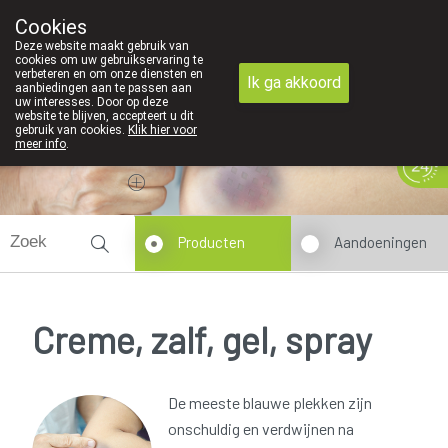
Cookies
089 41 20 09
Deze website maakt gebruik van
cookies om uw gebruikservaring te
verbeteren en om onze diensten en
Ik ga akkoord
aanbiedingen aan te passen aan
uw interesses. Door op deze
website te blijven, accepteert u dit
gebruik van cookies.
Klik hier voor
meer info
.
Vandaag
Nu
gesloten
Producten
Aandoeningen
Creme, zalf, gel, spray
De meeste blauwe plekken zijn
onschuldig en verdwijnen na