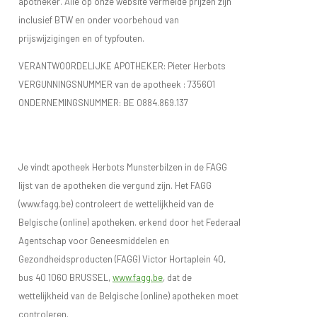
apotheker. Alle op onze website vermelde prijzen zijn
inclusief BTW en onder voorbehoud van
prijswijzigingen en of typfouten.
VERANTWOORDELIJKE APOTHEKER: Pieter Herbots
VERGUNNINGSNUMMER van de apotheek :
735601
ONDERNEMINGSNUMMER:
BE 0884.869.137
Je vindt apotheek Herbots Munsterbilzen in de FAGG
lijst van de apotheken die vergund zijn. Het FAGG
(www.fagg.be) controleert de wettelijkheid van de
Belgische (online) apotheken. erkend door het Federaal
Agentschap voor Geneesmiddelen en
Gezondheidsproducten (FAGG) Victor Hortaplein 40,
bus 40 1060 BRUSSEL,
www.fagg.be
, dat de
wettelijkheid van de Belgische (online) apotheken moet
controleren.