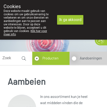
Cookies
089 41 20 09
Deze website maakt gebruik van
cookies om uw gebruikservaring te
verbeteren en om onze diensten en
Ik ga akkoord
aanbiedingen aan te passen aan
uw interesses. Door op deze
website te blijven, accepteert u dit
gebruik van cookies.
Klik hier voor
meer info
.
Vandaag
Nu
gesloten
Producten
Aandoeningen
Aambeien
In ons assortiment kun je heel
wat middelen vinden die de