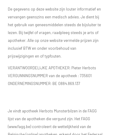
De gegevens op deze website zijn louter informatief en
vervangen geenszins een medisch advies. Je dient bij
het gebruik van geneesmiddelen steeds de bijsluiter te
lezen. Bij twijfel of vragen, raadpleeg steeds je arts of
apotheker. Alle op onze website vermelde prijzen zijn
inclusief BTW en onder voorbehoud van
prijswijzigingen en of typfouten.
VERANTWOORDELIJKE APOTHEKER: Pieter Herbots
VERGUNNINGSNUMMER van de apotheek :
735601
ONDERNEMINGSNUMMER:
BE 0884.869.137
Je vindt apotheek Herbots Munsterbilzen in de FAGG
lijst van de apotheken die vergund zijn. Het FAGG
(www.fagg.be) controleert de wettelijkheid van de
Belgische (online) apotheken. erkend door het Federaal