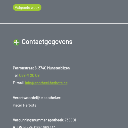
Volgende week
Contactgegevens
Perronstraat 6, 3740 Munsterbilzen
Tel:
089 41 20 09
E-mail:
info@apotheekherbots.be
Verantwoordelijke apotheker:
Pieter Herbots
Vergunningsnummer apotheek:
735601
B.T.W.nr.:
BE 0884.869.137