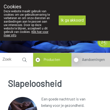
Cookies
089 41 20 09
Deze website maakt gebruik van
cookies om uw gebruikservaring te
verbeteren en om onze diensten en
Ik ga akkoord
aanbiedingen aan te passen aan
uw interesses. Door op deze
website te blijven, accepteert u dit
gebruik van cookies.
Klik hier voor
meer info
.
Vandaag
Nu
gesloten
Producten
Aandoeningen
Slapeloosheid
Een goede nachtrust is van
belang voor je gezondheid.